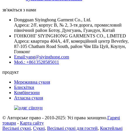
зв'яжіться з нами
Dongguan Siyinghong Garment Co., Ltd.
Адреса: 2/F, корпус B, № 2, 3-тя дорога, промисловий
північний район Ботоу, Дунгуань, Гуандун, Китай
ГОНКОНГ SIYINGHONG GARMENTS CO., LIMITED
Адреса: квартира 404A, 4/F, комерційний центр Beverley,
87-105 Chatham Road South, район Чім Ша Цуй, Коулун,
Гонконг
Email:yang@siyinghong.com
Моб.: +8613528585011
продукт
Мереживна сукня
Блискітки
Комбінезони
Атласна сукня
© Авторське право - 2010-2025: Усі права захищено.
Гарячі
товари
-
Карта сайту
Весільні сукні
,
Сукні
,
Весільні сукні для гостей
,
Коктейльні