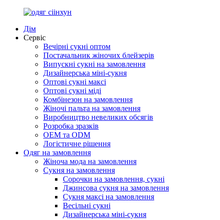
Дім
Сервіс
Вечірні сукні оптом
Постачальник жіночих блейзерів
Випускні сукні на замовлення
Дизайнерська міні-сукня
Оптові сукні максі
Оптові сукні міді
Комбінезон на замовлення
Жіночі пальта на замовлення
Виробництво невеликих обсягів
Розробка зразків
OEM та ODM
Логістичне рішення
Одяг на замовлення
Жіноча мода на замовлення
Сукня на замовлення
Сорочки на замовлення, сукні
Джинсова сукня на замовлення
Сукня максі на замовлення
Весільні сукні
Дизайнерська міні-сукня