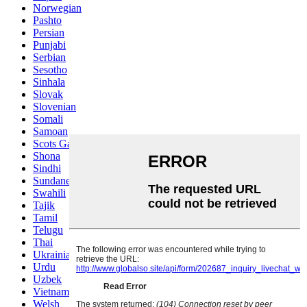
Norwegian
Pashto
Persian
Punjabi
Serbian
Sesotho
Sinhala
Slovak
Slovenian
Somali
Samoan
Scots Gaelic
Shona
Sindhi
Sundanese
Swahili
Tajik
Tamil
Telugu
Thai
Ukrainian
Urdu
Uzbek
Vietnamese
Welsh