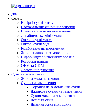
Дім
Сервіс
Вечірні сукні оптом
Постачальник жіночих блейзерів
Випускні сукні на замовлення
Дизайнерська міні-сукня
Оптові сукні максі
Оптові сукні міді
Комбінезон на замовлення
Жіночі пальта на замовлення
Виробництво невеликих обсягів
Розробка зразків
OEM та ODM
Логістичне рішення
Одяг на замовлення
Жіноча мода на замовлення
Сукня на замовлення
Сорочки на замовлення, сукні
Джинсова сукня на замовлення
Сукня максі на замовлення
Весільні сукні
Дизайнерська міні-сукня