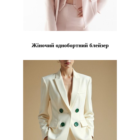
Жіночий однобортний блейзер