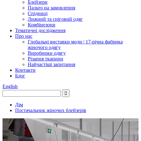
Блейзери
Пальто на замовлення
Спідниці
Лижний та сніговий одяг
Комбінезони
Тематичні дослідження
Про нас
Глобальні виставки моди | 17-річна фабрика
жіночого одягу
Виробники одягу
Різання тканини
Найчастіші запитання
Контакти
Блог
English
Дім
Постачальник жіночих блейзерів