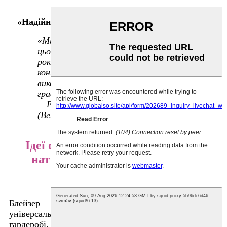
«Надійний та професійний».
«Ми закуповуємо жіночі блейзери у
цього постачальника вже понад п'ять
років. Комунікація безперебійна,
контроль якості суворий, а терміни
виконання завжди дотримуються
графіка».
—
Емма Л., закупівельниця одягу
(Велика Британія)
Ідеї ​​​​одягу з блейзером – стильне
натхнення від постачальника
жіночих блейзерів
Блейзер — це більше, ніж просто робочий одяг, це
універсальна річ, яка потрібна кожній жінці в
гардеробі. Як досвідчений
Постачальник жіночих