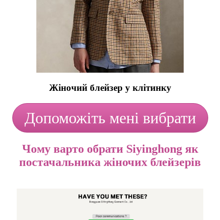
Жіночий блейзер у клітинку
Допоможіть мені вибрати
Чому варто обрати Siyinghong як
постачальника жіночих блейзерів