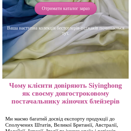
Отримати каталог зараз
Ваша наступна колекція бестселерів-піджаків починається
тут.
Чому клієнти довіряють Siyinghong
як своєму довгостроковому
постачальнику жіночих блейзерів
Ми маємо багатий досвід експорту продукції до
Сполучених Штатів, Великої Британії, Австралії,
Малайзії, Іспанії, Італії та інших країн і регіонів.