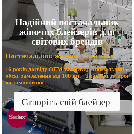
Надійний постачальник
жіночих блейзерів для
світових брендів
Постачальник жіночих блейзерів
16 років досвіду OEM та ODM | Мінімальний
обсяг замовлення від 100 шт. | Тканини та крої
на замовлення
Створіть свій блейзер