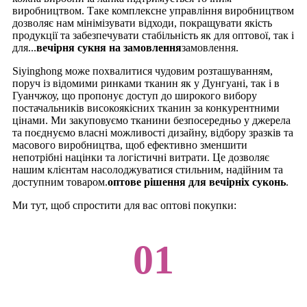
виробництвом. Таке комплексне управління виробництвом
дозволяє нам мінімізувати відходи, покращувати якість
продукції та забезпечувати стабільність як для оптової, так і
для...
вечірня сукня на замовлення
замовлення.
Siyinghong може похвалитися чудовим розташуванням,
поруч із відомими ринками тканин як у Дунгуані, так і в
Гуанчжоу, що пропонує доступ до широкого вибору
постачальників високоякісних тканин за конкурентними
цінами. Ми закуповуємо тканини безпосередньо у джерела
та поєднуємо власні можливості дизайну, відбору зразків та
масового виробництва, щоб ефективно зменшити
непотрібні націнки та логістичні витрати. Це дозволяє
нашим клієнтам насолоджуватися стильним, надійним та
доступним товаром.
оптове рішення для вечірніх суконь
.
Ми тут, щоб спростити для вас оптові покупки:
01