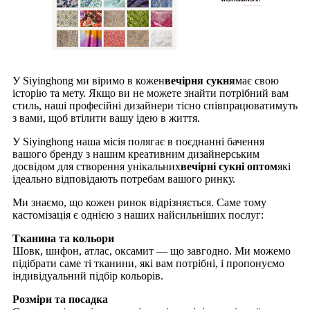
У Siyinghong ми віримо в кожен
вечірня сукня
має свою
історію та мету. Якщо ви не можете знайти потрібний вам
стиль, наші професійні дизайнери тісно співпрацюватимуть
з вами, щоб втілити вашу ідею в життя.
У Siyinghong наша місія полягає в поєднанні бачення
вашого бренду з нашим креативним дизайнерським
досвідом для створення унікальних
вечірні сукні оптом
які
ідеально відповідають потребам вашого ринку.
Ми знаємо, що кожен ринок відрізняється. Саме тому
кастомізація є однією з наших найсильніших послуг:
Тканина та кольори
Шовк, шифон, атлас, оксамит — що завгодно. Ми можемо
підібрати саме ті тканини, які вам потрібні, і пропонуємо
індивідуальний підбір кольорів.
Розміри та посадка