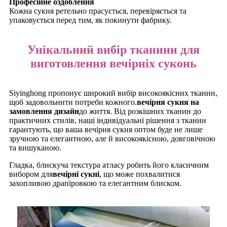
Професійне оздоблення
Кожна сукня ретельно прасується, перевіряється та
упаковується перед тим, як покинути фабрику.
Унікальний вибір тканини для
виготовлення вечірніх суконь
Siyinghong пропонує широкий вибір високоякісних тканин,
щоб задовольнити потреби кожного.
вечірня сукня на
замовлення
дизайн
до життя. Від розкішних тканин до
практичних стилів, наші індивідуальні рішення з тканин
гарантують, що ваша вечірня сукня оптом буде не лише
зручною та елегантною, але й високоякісною, довговічною
та вишуканою.
Гладка, блискуча текстура атласу робить його класичним
вибором для
вечірні сукні
, що може похвалитися
захопливою драпіровкою та елегантним блиском.