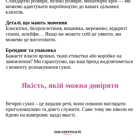
Стандартні розміри, великі розміри, мініатюрні крої — ми
можемо адаптувати виробництво до ваших цільових
клієнтів.
Деталі, що мають значення
Блискітки, бісероплетіння, вишивка, мереживо, відкриті
спини, шлейфи… Якщо ви можете собі це уявити, ми
можемо це виготовити.
Брендинг та упаковка
Бажаєте власні ярлики, ткані етикетки або коробки на
замовлення? Ми гарантуємо, що ваш бренд виділятиметься
з моменту розпакування сукні.
Якість, якій можна довіряти
Вечірні сукні – це виразні речі, вони повинні виглядати
приголомшливо та довго служити. Саме тому ми ніколи не
йдемо на компроміс щодо якості.