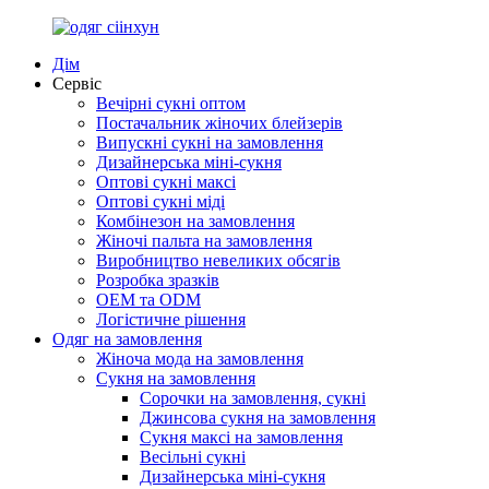
Дім
Сервіс
Вечірні сукні оптом
Постачальник жіночих блейзерів
Випускні сукні на замовлення
Дизайнерська міні-сукня
Оптові сукні максі
Оптові сукні міді
Комбінезон на замовлення
Жіночі пальта на замовлення
Виробництво невеликих обсягів
Розробка зразків
OEM та ODM
Логістичне рішення
Одяг на замовлення
Жіноча мода на замовлення
Сукня на замовлення
Сорочки на замовлення, сукні
Джинсова сукня на замовлення
Сукня максі на замовлення
Весільні сукні
Дизайнерська міні-сукня