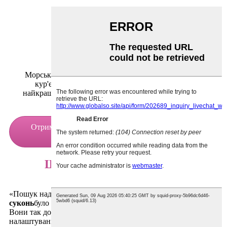
04
Гнучка доставка
Морські перевезення, авіаперевезення або експрес-
кур'єрська доставка — ми організуємо те, що
найкраще підходить для ваших термінів та бюджету.
Отримайте плани виробництва, що економлять
кошти
Що кажуть наші клієнти
«Пошук надійної людини»
оптовий постачальник вечірніх
суконь
було важко, поки ми не почали з ними працювати.
Вони так добре розуміють європейський ринок, а
налаштування завжди відповідають нашим очікуванням».