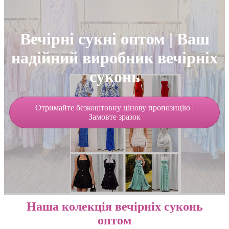
Вечірні сукні оптом | Ваш
надійний виробник вечірніх
суконь
Отримайте безкоштовну цінову пропозицію |
Замовте зразок
Наша колекція вечірніх суконь
оптом