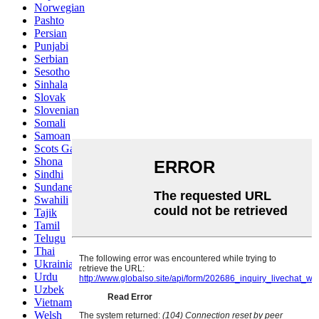
Norwegian
Pashto
Persian
Punjabi
Serbian
Sesotho
Sinhala
Slovak
Slovenian
Somali
Samoan
Scots Gaelic
Shona
Sindhi
Sundanese
Swahili
Tajik
Tamil
Telugu
Thai
Ukrainian
Urdu
Uzbek
Vietnamese
Welsh