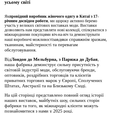
усьому світі
Як
провідний виробник жіночого одягу в Китаї з 17-
річним досвідом роботи
, ми щороку активно беремо
участь у великих світових виставках моди. Виставки
дозволяють нам представляти нові колекції, спілкуватися з
міжнародними покупцями віч-на-віч та демонструвати
завдяки справжнім зразкам,
наші виробничі можливості
тканинам, майстерності та перевагам
обслуговування.
Від
Лондон до Мельбурна, з Парижа до Дубая
,
наша фабрика демонструє сильну присутність у
світовій індустрії моди, обслуговуючи бренди,
оптовиків, роздрібних торговців та клієнтів
приватних торгових марок у Європі, Сполучених
Штатах, Австралії та на Близькому Сході.
На цій сторінці представлено повний огляд історії
наших виставок, майбутніх шоу, сильних сторін
фабрики та того, як міжнародні клієнти можуть
познайомитися з нами у 2025 році.