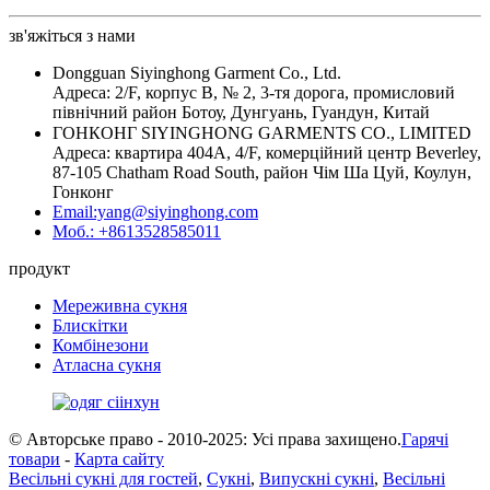
зв'яжіться з нами
Dongguan Siyinghong Garment Co., Ltd.
Адреса: 2/F, корпус B, № 2, 3-тя дорога, промисловий
північний район Ботоу, Дунгуань, Гуандун, Китай
ГОНКОНГ SIYINGHONG GARMENTS CO., LIMITED
Адреса: квартира 404A, 4/F, комерційний центр Beverley,
87-105 Chatham Road South, район Чім Ша Цуй, Коулун,
Гонконг
Email:yang@siyinghong.com
Моб.: +8613528585011
продукт
Мереживна сукня
Блискітки
Комбінезони
Атласна сукня
© Авторське право - 2010-2025: Усі права захищено.
Гарячі
товари
-
Карта сайту
Весільні сукні для гостей
,
Сукні
,
Випускні сукні
,
Весільні