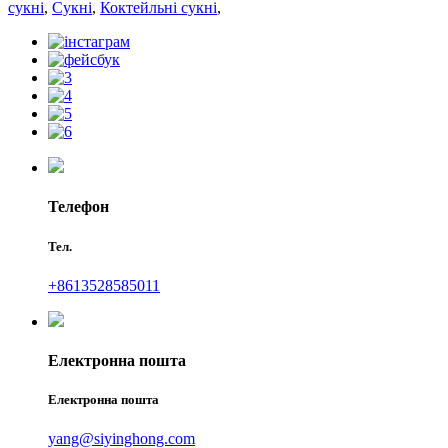
сукні
,
Сукні
,
Коктейльні сукні
,
Телефон
Тел.
+8613528585011
Електронна пошта
Електронна пошта
yang@siyinghong.com