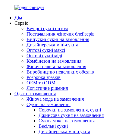
Дім
Сервіс
Вечірні сукні оптом
Постачальник жіночих блейзерів
Випускні сукні на замовлення
Дизайнерська міні-сукня
Оптові сукні максі
Оптові сукні міді
Комбінезон на замовлення
Жіночі пальта на замовлення
Виробництво невеликих обсягів
Розробка зразків
OEM та ODM
Логістичне рішення
Одяг на замовлення
Жіноча мода на замовлення
Сукня на замовлення
Сорочки на замовлення, сукні
Джинсова сукня на замовлення
Сукня максі на замовлення
Весільні сукні
Дизайнерська міні-сукня