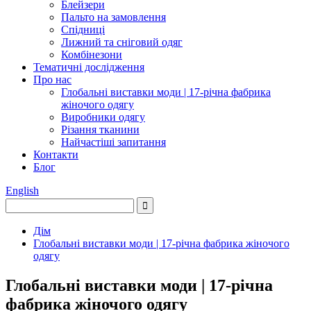
Блейзери
Пальто на замовлення
Спідниці
Лижний та сніговий одяг
Комбінезони
Тематичні дослідження
Про нас
Глобальні виставки моди | 17-річна фабрика
жіночого одягу
Виробники одягу
Різання тканини
Найчастіші запитання
Контакти
Блог
English
Дім
Глобальні виставки моди | 17-річна фабрика жіночого
одягу
Глобальні виставки моди | 17-річна
фабрика жіночого одягу