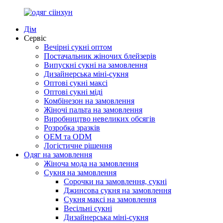
Дім
Сервіс
Вечірні сукні оптом
Постачальник жіночих блейзерів
Випускні сукні на замовлення
Дизайнерська міні-сукня
Оптові сукні максі
Оптові сукні міді
Комбінезон на замовлення
Жіночі пальта на замовлення
Виробництво невеликих обсягів
Розробка зразків
OEM та ODM
Логістичне рішення
Одяг на замовлення
Жіноча мода на замовлення
Сукня на замовлення
Сорочки на замовлення, сукні
Джинсова сукня на замовлення
Сукня максі на замовлення
Весільні сукні
Дизайнерська міні-сукня