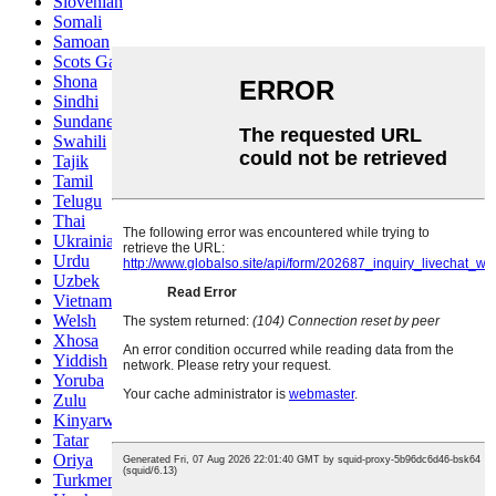
Slovenian
Somali
Samoan
Scots Gaelic
Shona
Sindhi
Sundanese
Swahili
Tajik
Tamil
Telugu
Thai
Ukrainian
Urdu
Uzbek
Vietnamese
Welsh
Xhosa
Yiddish
Yoruba
Zulu
Kinyarwanda
Tatar
Oriya
Turkmen