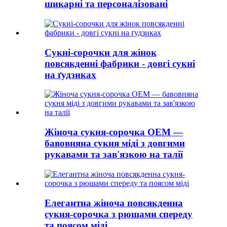
шикарні та персоналізовані
Сукні-сорочки для жінок
повсякденні фабрики - довгі сукні
на ґудзиках
Жіноча сукня-сорочка OEM —
бавовняна сукня міді з довгими
рукавами та зав'язкою на талії
Елегантна жіноча повсякденна
сукня-сорочка з рюшами спереду
та поясом міді