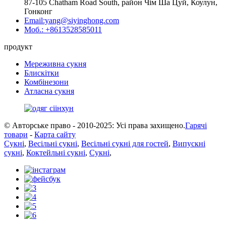
87-105 Chatham Road South, район Чім Ша Цуй, Коулун,
Гонконг
Email:yang@siyinghong.com
Моб.: +8613528585011
продукт
Мереживна сукня
Блискітки
Комбінезони
Атласна сукня
© Авторське право - 2010-2025: Усі права захищено.
Гарячі
товари
-
Карта сайту
Сукні
,
Весільні сукні
,
Весільні сукні для гостей
,
Випускні
сукні
,
Коктейльні сукні
,
Сукні
,