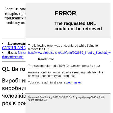
Зверніть увагу, що ця політика застосовується лише до
товарів, придбаних вами на Сайтах. Для товарів,
придбаних з інших джерел, вам потрібно буде перевірити
політику повернення відповідних
Попередній:
Вечірні сукні до підлоги з блискітками——
СУКНЯ ANASTASIA
Далі:
Сукня Jewel Formal з високим розрізом та
блискітками
Q1. Ви торгова компанія чи виробник?
Виробник, ми є професійним
виробником для жінок та
чоловіків
одяг
для осіб старше 16
років
роки.