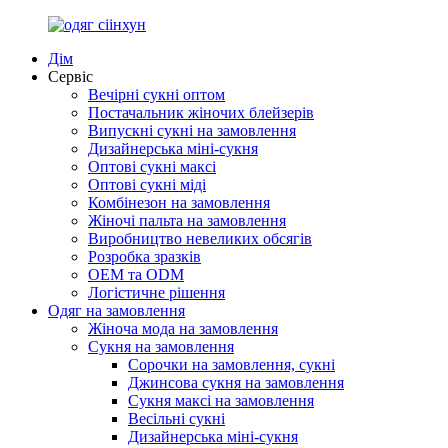
Дім
Сервіс
Вечірні сукні оптом
Постачальник жіночих блейзерів
Випускні сукні на замовлення
Дизайнерська міні-сукня
Оптові сукні максі
Оптові сукні міді
Комбінезон на замовлення
Жіночі пальта на замовлення
Виробництво невеликих обсягів
Розробка зразків
OEM та ODM
Логістичне рішення
Одяг на замовлення
Жіноча мода на замовлення
Сукня на замовлення
Сорочки на замовлення, сукні
Джинсова сукня на замовлення
Сукня максі на замовлення
Весільні сукні
Дизайнерська міні-сукня