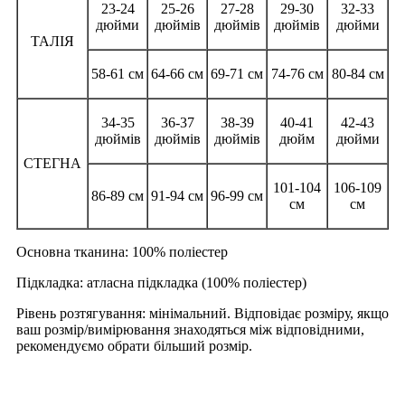
23-24
25-26
27-28
29-30
32-33
дюйми
дюймів
дюймів
дюймів
дюйми
ТАЛІЯ
58-61 см
64-66 см
69-71 см
74-76 см
80-84 см
34-35
36-37
38-39
40-41
42-43
дюймів
дюймів
дюймів
дюйм
дюйми
СТЕГНА
101-104
106-109
86-89 см
91-94 см
96-99 см
см
см
Основна тканина: 100% поліестер
Підкладка: атласна підкладка (100% поліестер)
Рівень розтягування: мінімальний. Відповідає розміру, якщо
ваш розмір/вимірювання знаходяться між відповідними,
рекомендуємо обрати більший розмір.