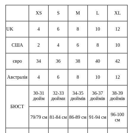
XS
S
M
L
XL
UK
4
6
8
10
12
США
2
4
6
8
10
євро
34
36
38
40
42
Австралія
4
6
8
10
12
30-31
32-33
34-35
36-37
38-39
дюйм
дюйми
дюймів
дюймів
дюймів
БЮСТ
96-100
79/79 см
81-84 см
86-89 см
91-94 см
см