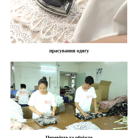
прасування одягу
Перевірте та обріжте