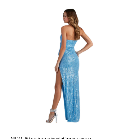
MOQ: 80 шт./стиль/колірСтиль светра